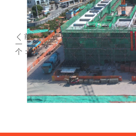
前
ꄴ
一
个：